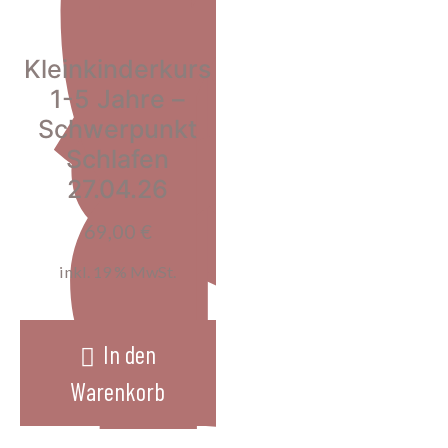
Kleinkinderkurs
1-5 Jahre –
Schwerpunkt
Schlafen
27.04.26
69,00
€
inkl. 19 % MwSt.
In den
Warenkorb