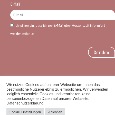
E-Mail
Ich willige ein, dass ich per E-Mail über Herzenszeit informiert
werden möchte.
Meine Daten werden ausschließlich zu diesem Zweck
genutzt.
Senden
Wir nutzen Cookies auf unserer Webseite um Ihnen das
bestmögliche Nutzererlebnis zu ermöglichen. Wir verwenden
© 2026 dr-dotzauer.de / Design by
wp-schmiede-
lediglich essentielle Cookies und verarbeiten keine
muenchen.de
/
Impressum
/
Datenschutzerklärung
personenbezogenen Daten auf unserer Webseite.
Datenschutzerklärung
Cookie Einstellungen
Ablehnen