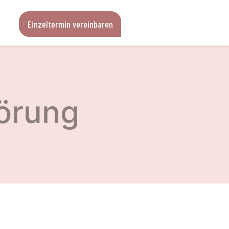
Einzeltermin vereinbaren
törung