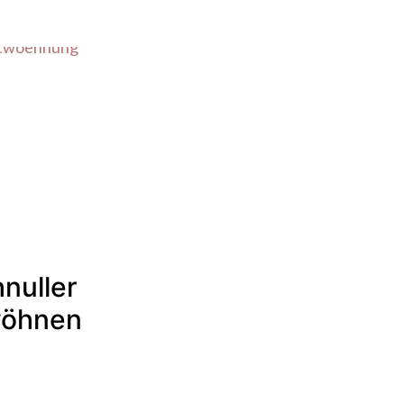
hnuller
öhnen