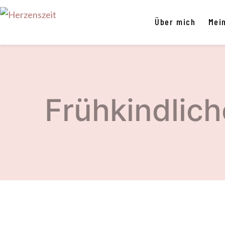
Über mich
Mei
Frühkindlic